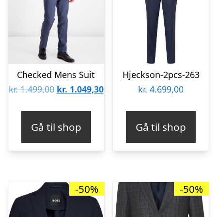
Checked Mens Suit
Hjeckson-2pcs-263
Den
Den
kr.
1.499,00
kr.
1.049,30
kr.
4.699,00
oprindelige
aktuelle
pris
pris
Gå til shop
Gå til shop
var:
er:
kr. 1.499,00.
kr. 1.049,30.
-50%
-50%